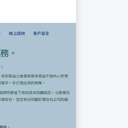
嚀
線上諮詢
客戶留言
服務。
？」
，收到商品之後發現原來商品不如內心所預
的寫手一手打造出來的假象。
並將所節省下來的成本回饋給您。立達徵信
質徵信社。若您有任何關於徵信社公司的疑
難題。