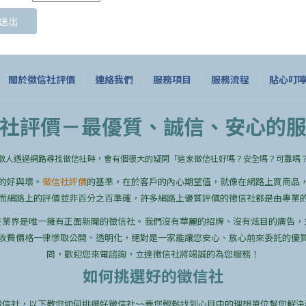
關於徵信社評價
連絡我們
服務項目
服務流程
貼心叮
社評價－最優質、誠信、安心的
數人透過網路尋找徵信社時，會有個很大的疑問「這家徵信社好嗎？安全嗎？可靠嗎
的好與壞。
徵信社評價
的基準，在於客戶的內心期望值，就像在網路上買商品
而網路上的評價並非百分之百準確，許多網路上優質評價的徵信社都是由專業
在業界是唯一擁有正面新聞的徵信社。我們沒有華麗的招牌、沒有炫目的廣告，
收費價格一律慘取公開、透明化，絕對是一家能讓您安心、放心前來委託的優
問，歡迎您來電諮詢，立達徵信社將竭誠的為您服務！
如何挑選好的徵信社
徵信社，以下教您如何挑選好徵信社~~要您輕鬆找到心目中的理想單位幫您解決