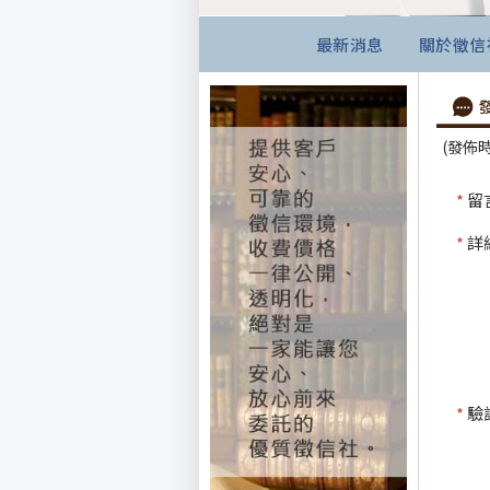
最新消息
關於徵信
(發佈時間
*
留言
*
詳細
*
驗證